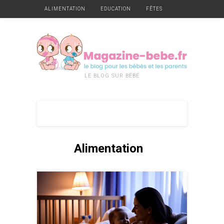
ALIMENTATION
EDUCATION
FÊTES
GARDE
GROSSESSE
HYGIÈNE ET SANTÉ
JEUX
MATÉRIEL
MOBILIER
NAISSANCE
VÊTEMENTS
DIVERS
LE BLOG SUR BÉBÉ
Alimentation