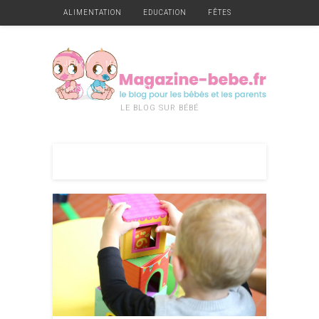
ALIMENTATION
EDUCATION
FÊTES
GARDE
GROSSESSE
HYGIÈNE ET SANTÉ
JEUX
MATÉRIEL
MOBILIER
NAISSANCE
VÊTEMENTS
DIVERS
LE BLOG SUR BÉBÉ