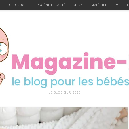
E
GROSSESSE
HYGIÈNE ET SANTÉ
JEUX
MATÉRIEL
MOBILI
LE BLOG SUR BÉBÉ