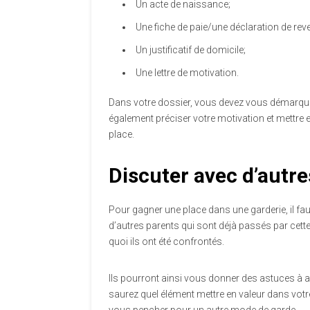
Un acte de naissance;
Une fiche de paie/une déclaration de rev
Un justificatif de domicile;
Une lettre de motivation.
Dans votre dossier, vous devez vous démarque
également préciser votre motivation et mettre e
place.
Discuter avec d’autre
Pour gagner une place dans une garderie, il fa
d’autres parents qui sont déjà passés par cette
quoi ils ont été confrontés.
Ils pourront ainsi vous donner des astuces à a
saurez quel élément mettre en valeur dans vot
vous pencher pour un autre mode de garde.