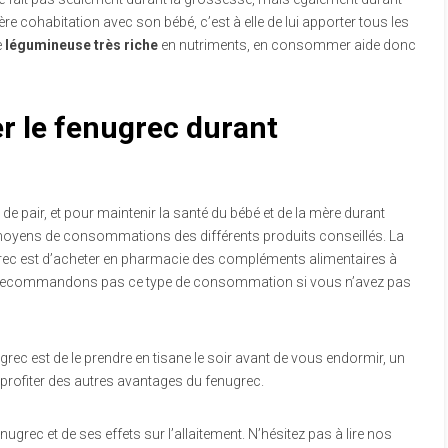
re cohabitation avec son bébé, c’est à elle de lui apporter tous les
e
légumineuse très riche
en nutriments, en consommer aide donc
le fenugrec durant
de pair, et pour maintenir la santé du bébé et de la mère durant
les moyens de consommations des différents produits conseillés. La
c est d’acheter en pharmacie des compléments alimentaires à
us recommandons pas ce type de consommation si vous n’avez pas
c est de le prendre en tisane le soir avant de vous endormir, un
profiter des autres avantages du fenugrec.
rec et de ses effets sur l’allaitement. N’hésitez pas à lire nos