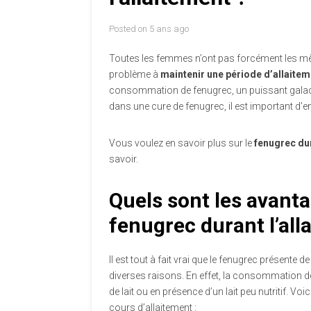
Posted on
5 ans ago
Toutes les femmes n’ont pas forcément les même
problème à
maintenir une période d’allaite
consommation de fenugrec, un puissant galacto
dans une cure de fenugrec, il est important d’
Vous voulez en savoir plus sur le
fenugrec dur
savoir.
Quels sont les avant
fenugrec durant l’all
Il est tout à fait vrai que le fenugrec présente
diverses raisons. En effet, la consommation
de lait ou en présence d’un lait peu nutritif. Vo
cours d’allaitement :