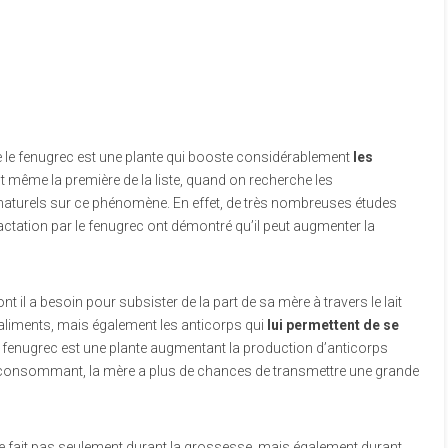
e le fenugrec est une plante qui booste considérablement
les
est même la première de la liste, quand on recherche les
naturels sur ce phénomène. En effet, de très nombreuses études
ctation par le fenugrec ont démontré qu’il peut augmenter la
t il a besoin pour subsister de la part de sa mère à travers le lait
aliments, mais également les anticorps qui
lui permettent de se
e fenugrec est une plante augmentant la production d’anticorps
onsommant, la mère a plus de chances de transmettre une grande
se fait pas seulement durant la grossesse, mais également durant