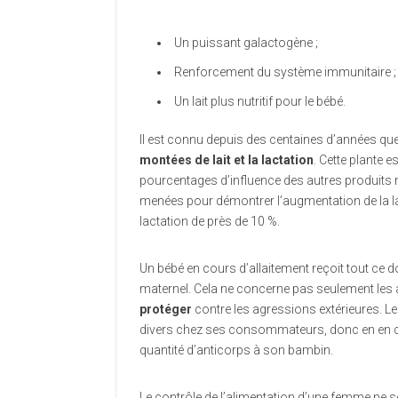
Un puissant galactogène ;
Renforcement du système immunitaire ;
Un lait plus nutritif pour le bébé.
Il est connu depuis des centaines d’années qu
montées de lait et la lactation
. Cette plante 
pourcentages d’influence des autres produits 
menées pour démontrer l’augmentation de la la
lactation de près de 10 %.
Un bébé en cours d’allaitement reçoit tout ce don
maternel. Cela ne concerne pas seulement les 
protéger
contre les agressions extérieures. L
divers chez ses consommateurs, donc en en c
quantité d’anticorps à son bambin.
Le contrôle de l’alimentation d’une femme ne 