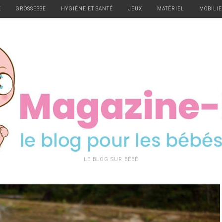
E
GROSSESSE
HYGIÈNE ET SANTÉ
JEUX
MATÉRIEL
MOBILI
LE BLOG SUR BÉBÉ