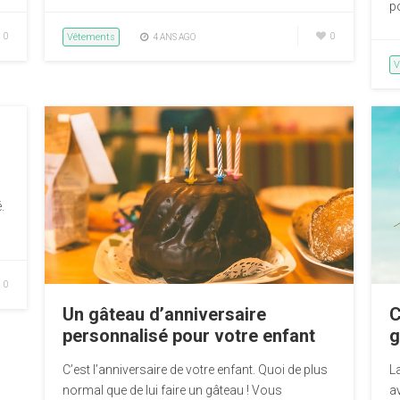
po
0
Vêtements
0
4 ANS AGO
V
.
0
Un gâteau d’anniversaire
C
personnalisé pour votre enfant
g
C’est l’anniversaire de votre enfant. Quoi de plus
L
normal que de lui faire un gâteau ! Vous
a