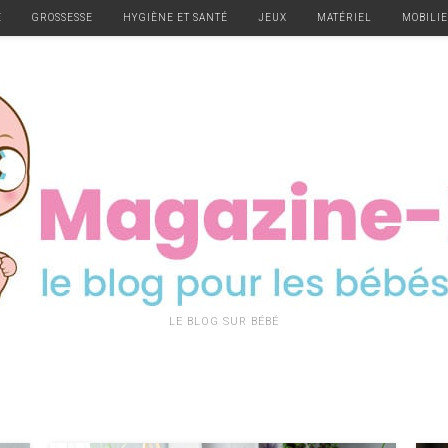
E
GROSSESSE
HYGIÈNE ET SANTÉ
JEUX
MATÉRIEL
MOBILI
LE BLOG SUR BÉBÉ