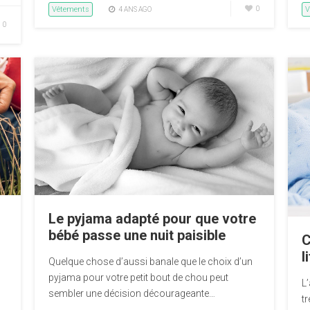
Vêtements
0
V
4 ANS AGO
0
Le pyjama adapté pour que votre
bébé passe une nuit paisible
C
l
Quelque chose d’aussi banale que le choix d’un
pyjama pour votre petit bout de chou peut
L
sembler une décision décourageante…
t