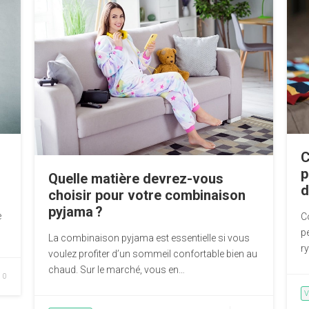
C
p
Quelle matière devrez-vous
d
choisir pour votre combinaison
pyjama ?
e
C
p
La combinaison pyjama est essentielle si vous
r
voulez profiter d’un sommeil confortable bien au
chaud. Sur le marché, vous en…
0
V