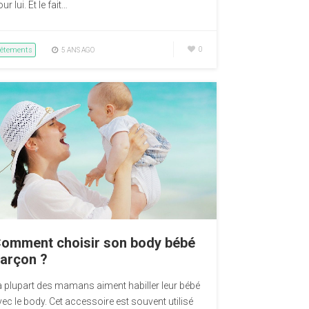
ur lui. Et le fait…
êtements
0
5 ANS AGO
omment choisir son body bébé
arçon ?
a plupart des mamans aiment habiller leur bébé
vec le body. Cet accessoire est souvent utilisé