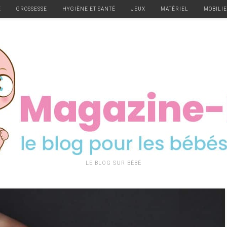
E
GROSSESSE
HYGIÈNE ET SANTÉ
JEUX
MATÉRIEL
MOBILI
LE BLOG SUR BÉBÉ