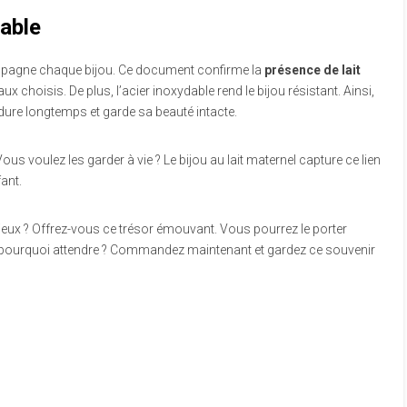
rable
compagne chaque bijou. Ce document confirme la
présence de lait
iaux choisis. De plus, l’acier inoxydable rend le bijou résistant. Ainsi,
dure longtemps et garde sa beauté intacte.
ous voulez les garder à vie ? Le bijou au lait maternel capture ce lien
ant.
ux ? Offrez-vous ce trésor émouvant. Vous pourrez le porter
rs, pourquoi attendre ? Commandez maintenant et gardez ce souvenir