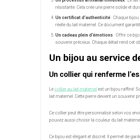
Un processus artisanal minutieux
: Le lai
résistante. Cela crée une pierre solide et d
Un certificat d’authenticité
: Chaque bijou 
réelle du lait maternel. Ce document garantit 
Un cadeau plein d’émotions
: Offrir ce b
souvenir précieux. Chaque détail rend cet o
Un bijou au service d
Un collier qui renferme l’e
Le
collier au lait maternel
est un bijou raffiné. S
lait maternel. Cette pierre devient un souvenir
Ce collier peut être personnalisé selon vos env
pouvez aussi choisir la couleur du lait maternel
Ce bijou est élégant et discret. Il permet de gar