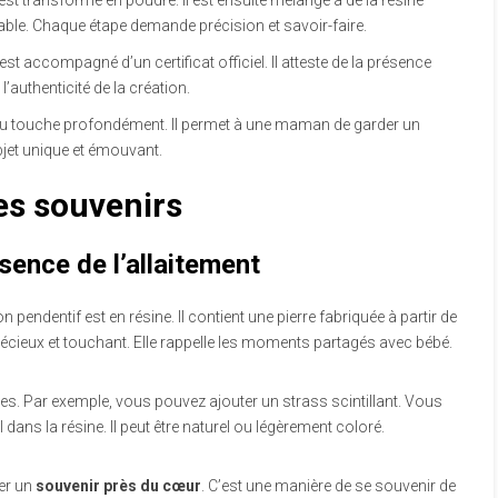
t est transformé en poudre. Il est ensuite mélangé à de la résine
urable. Chaque étape demande précision et savoir-faire.
est accompagné d’un certificat officiel. Il atteste de la présence
l’authenticité de la création.
ijou touche profondément. Il permet à une maman de garder un
bjet unique et émouvant.
es souvenirs
ssence de l’allaitement
on pendentif est en résine. Il contient une pierre fabriquée à partir de
 précieux et touchant. Elle rappelle les moments partagés avec bébé.
ies. Par exemple, vous pouvez ajouter un strass scintillant. Vous
 dans la résine. Il peut être naturel ou légèrement coloré.
der un
souvenir près du cœur
. C’est une manière de se souvenir de