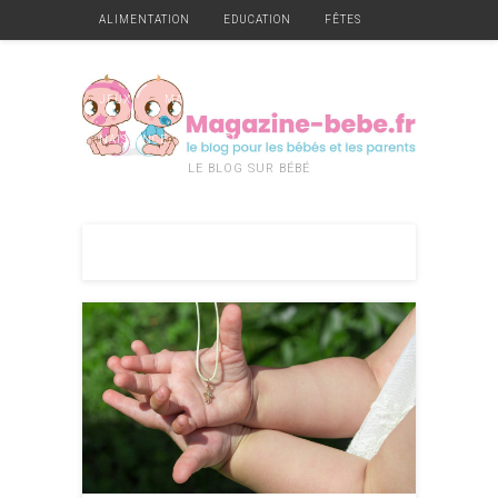
ALIMENTATION
EDUCATION
FÊTES
GARDE
GROSSESSE
HYGIÈNE ET SANTÉ
JEUX
MATÉRIEL
MOBILIER
NAISSANCE
VÊTEMENTS
DIVERS
LE BLOG SUR BÉBÉ