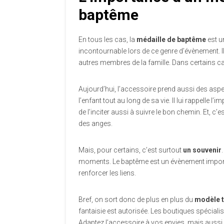
baptême
En tous les cas, la
médaille de baptême
est u
incontournable lors de ce genre d’évènement. I
autres membres de la famille. Dans certains cas
Aujourd’hui, l’accessoire prend aussi des aspec
l’enfant tout au long de sa vie. Il lui rappelle l’i
de l’inciter aussi à suivre le bon chemin. Et, c’
des anges.
Mais, pour certains, c’est surtout
un souvenir
moments. Le baptême est un évènement important 
renforcer les liens.
Bref, on sort donc de plus en plus du
modèle t
fantaisie est autorisée. Les boutiques spécial
Adaptez l’accessoire à vos envies, mais aussi 