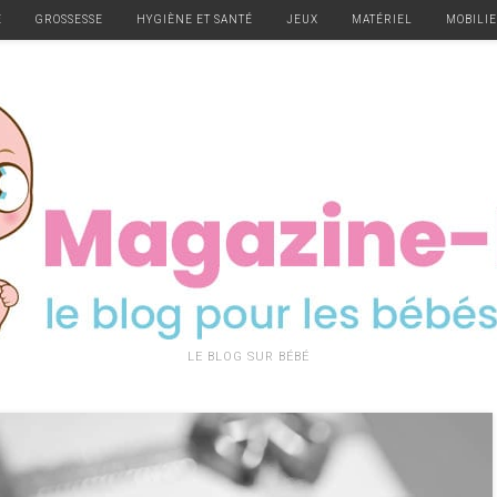
E
GROSSESSE
HYGIÈNE ET SANTÉ
JEUX
MATÉRIEL
MOBILI
LE BLOG SUR BÉBÉ