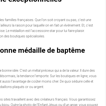
des familles françaises. Que l’on soit croyant ou pas, c’est une
’ailleurs la raison pour laquelle on en fait un évènement. Et, c’est
e. Le médaillon est l’accessoire star pour lui faire plaisir.
on des boutiques spécialisées.
bonne médaille de baptême
 bonne idée. C’est un métal précieux qui a de la valeur. Il dure des
s, désormais, la tendance l’emporte. Sur les boutiques en ligne, vous
t aussi l’avantage de coûter moins cher. De quoi séduire celle et
édaillons plaqués or ou argent.
ins sites travaillent avec des créateurs français. Vous garantissez
 du bijou. Outre la photo de l’Enfant Jésus ou d’un ange, vous pouvez