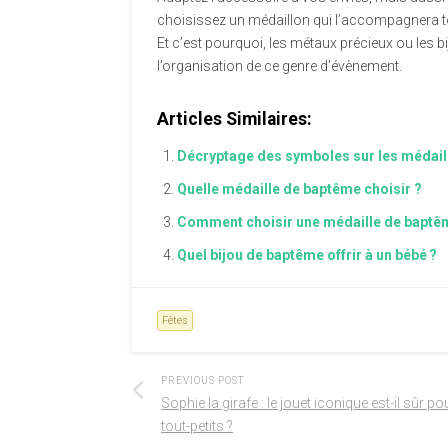
choisissez un médaillon qui l’accompagnera toute
Et c’est pourquoi, les métaux précieux ou les b
l’organisation de ce genre d’évènement.
Articles Similaires:
Décryptage des symboles sur les médai
Quelle médaille de baptême choisir ?
Comment choisir une médaille de baptê
Quel bijou de baptême offrir à un bébé ?
Fêtes
PREVIOUS POST
Sophie la girafe : le jouet iconique est-il sûr po
tout-petits ?