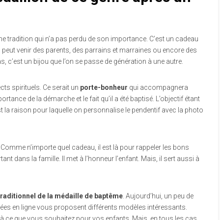
ne tradition qui n’a pas perdu de son importance. C’est un cadeau
l peut venir des parents, des parrains et marraines ou encore des
, c’est un bijou que l’on se passe de génération à une autre.
ts spirituels. Ce serait un
porte-bonheur
qui accompagnera
mportance de la démarche et le fait qu’il a été baptisé. L’objectif étant
est la raison pour laquelle on personnalise le pendentif avec la photo
. Comme n’importe quel cadeau, il est là pour rappeler les bons
dans la famille. Il met à l’honneur l’enfant. Mais, il sert aussi à
raditionnel de la médaille de baptême
. Aujourd’hui, un peu de
isées en ligne vous proposent différents modèles intéressants.
à ce que vous souhaitez pour vos enfants. Mais, en tous les cas,