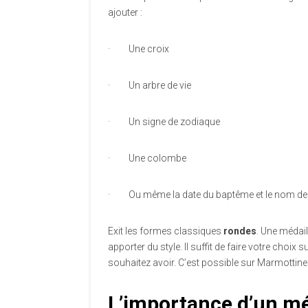
ajouter :
·
Une croix
·
Un arbre de vie
·
Un signe de zodiaque
·
Une colombe
·
Ou même la date du baptême et le nom de 
Exit les formes classiques
rondes
. Une médail
apporter du style. Il suffit de faire votre choix
souhaitez avoir. C’est possible sur Marmottine
L’importance d’un mé