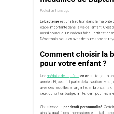
Posted on
3 ans ago
Le
baptême
est une tradition dans la majorité 
étape importante dans la vie de l’enfant. C’est d
aussi pourquoi un cadeau fait au petit est de mis
Désormais, vous en avez de toute sorte en ray
Comment choisir la 
pour votre enfant ?
Une
médaille de baptême
en or
est toujours une
années. Et, cela fait partie de la tradition. Mai
avez des modèles en argent et en bronze. Ils on
ceux qui ont un budget limité. Idem pour les m
Choisissez un
pendentif personnalisé
. Certa
ainsi la qualité des impressions et du taillage