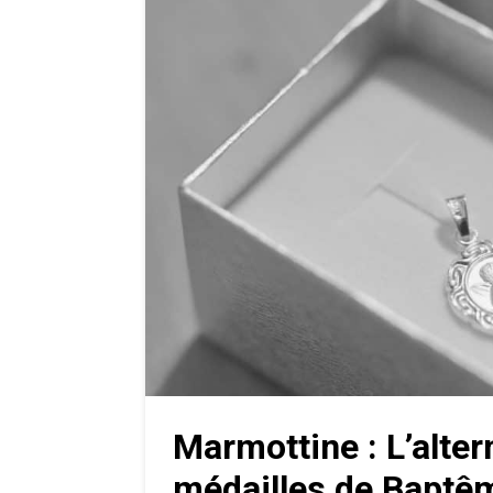
Marmottine : L’alter
médailles de Baptê