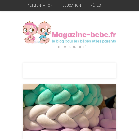
ALIMENTATION
EDUCATION
FÊTES
GARDE
GROSSESSE
HYGIÈNE ET SANTÉ
JEUX
MATÉRIEL
MOBILIER
NAISSANCE
VÊTEMENTS
DIVERS
LE BLOG SUR BÉBÉ