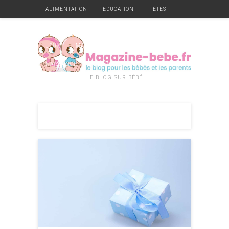
ALIMENTATION
EDUCATION
FÊTES
GARDE
GROSSESSE
HYGIÈNE ET SANTÉ
JEUX
MATÉRIEL
MOBILIER
NAISSANCE
VÊTEMENTS
DIVERS
LE BLOG SUR BÉBÉ