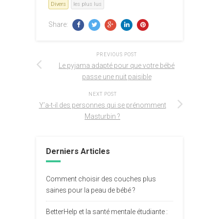
Divers
les plus lus
Share:
PREVIOUS POST
Le pyjama adapté pour que votre bébé
passe une nuit paisible
NEXT POST
Y’a-t-il des personnes qui se prénomment
Masturbin ?
Derniers Articles
Comment choisir des couches plus
saines pour la peau de bébé ?
BetterHelp et la santé mentale étudiante :