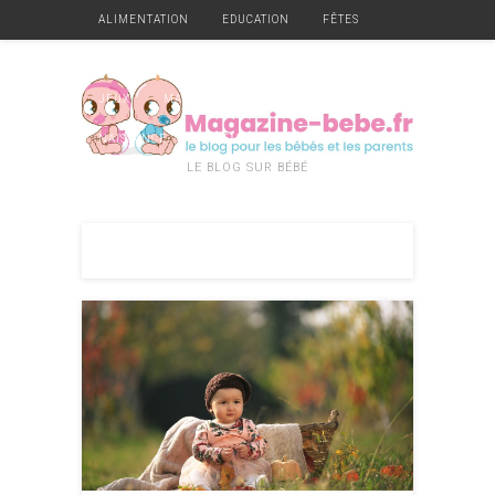
ALIMENTATION
EDUCATION
FÊTES
GARDE
GROSSESSE
HYGIÈNE ET SANTÉ
JEUX
MATÉRIEL
MOBILIER
NAISSANCE
VÊTEMENTS
DIVERS
LE BLOG SUR BÉBÉ