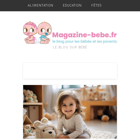
ALIMENTATION
EDUCATION
FÊTES
GARDE
GROSSESSE
HYGIÈNE ET SANTÉ
JEUX
MATÉRIEL
MOBILIER
NAISSANCE
VÊTEMENTS
DIVERS
LE BLOG SUR BÉBÉ