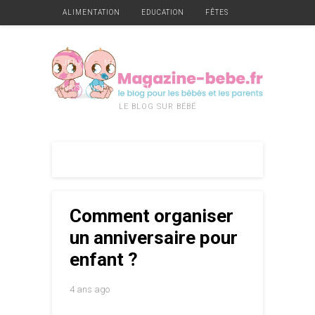
ALIMENTATION
EDUCATION
FÊTES
GARDE
GROSSESSE
HYGIÈNE ET SANTÉ
JEUX
MATÉRIEL
MOBILIER
NAISSANCE
VÊTEMENTS
DIVERS
LE BLOG SUR BÉBÉ
Comment organiser
un anniversaire pour
enfant ?
4 ans ago