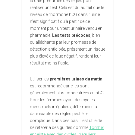
la date présumée des règles pour
réaliser un test. Cela est dû au fait que le
niveau de l’hormone hCG dans l’urine
n’est significatif qu’à partir de ce
moment pour un test urinaire vendu en
pharmacie.
Les tests précoces
, bien
qu’alléchants par leur promesse de
détection anticipée, présentent un risque
plus élevé de faux négatif, rendant leur
résultat moins fiable.
Utiliser les
premières urines du matin
est recommandé car elles sont
généralement plus concentrées en hCG.
Pour les femmes ayant des cycles
menstruels irréguliers, déterminer la
date exacte des règles peut être
compliqué. Dans ces cas, il est utile de
se référer à des guides comme
Tomber
enceinte avec des cycles irréguliers