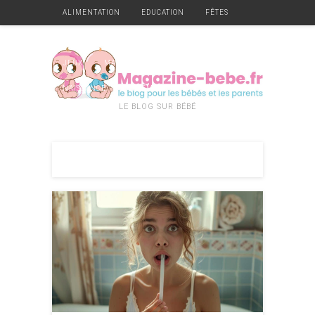
ALIMENTATION
EDUCATION
FÊTES
GARDE
GROSSESSE
HYGIÈNE ET SANTÉ
JEUX
MATÉRIEL
MOBILIER
NAISSANCE
VÊTEMENTS
DIVERS
LE BLOG SUR BÉBÉ