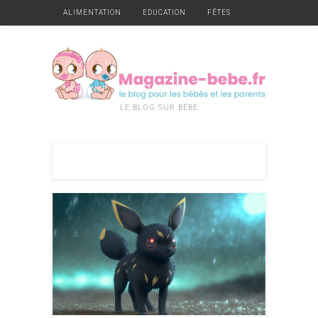
ALIMENTATION
EDUCATION
FÊTES
GARDE
GROSSESSE
HYGIÈNE ET SANTÉ
JEUX
MATÉRIEL
MOBILIER
NAISSANCE
VÊTEMENTS
DIVERS
LE BLOG SUR BÉBÉ