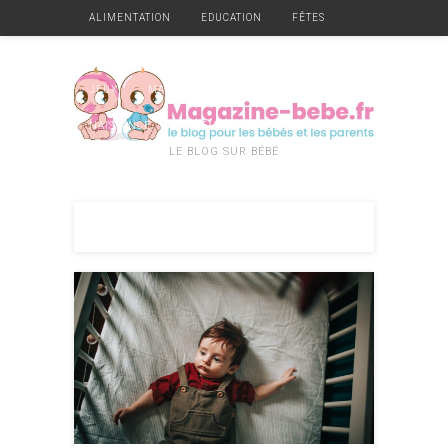
ALIMENTATION
EDUCATION
FÊTES
GARDE
GROSSESSE
HYGIÈNE ET SANTÉ
JEUX
MATÉRIEL
MOBILIER
NAISSANCE
VÊTEMENTS
DIVERS
LE BLOG SUR BÉBÉ