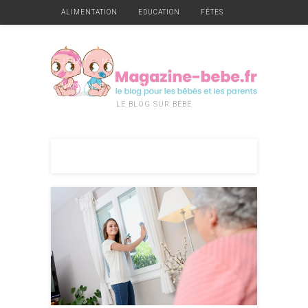
ALIMENTATION
EDUCATION
FÊTES
GARDE
GROSSESSE
HYGIÈNE ET SANTÉ
JEUX
MATÉRIEL
MOBILIER
NAISSANCE
VÊTEMENTS
DIVERS
LE BLOG SUR BÉBÉ