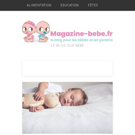
ALIMENTATION
EDUCATION
FÊTES
GARDE
GROSSESSE
HYGIÈNE ET SANTÉ
JEUX
MATÉRIEL
MOBILIER
NAISSANCE
VÊTEMENTS
DIVERS
LE BLOG SUR BÉBÉ