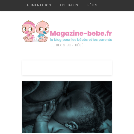
ALIMENTATION
EDUCATION
FÊTES
GARDE
GROSSESSE
HYGIÈNE ET SANTÉ
JEUX
MATÉRIEL
MOBILIER
NAISSANCE
VÊTEMENTS
DIVERS
LE BLOG SUR BÉBÉ