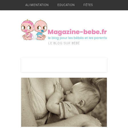
ALIMENTATION
EDUCATION
FÊTES
GARDE
GROSSESSE
HYGIÈNE ET SANTÉ
JEUX
MATÉRIEL
MOBILIER
NAISSANCE
VÊTEMENTS
DIVERS
LE BLOG SUR BÉBÉ